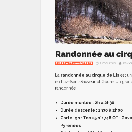
Randonnée au cirqu
1 mai 2016
Xavie
ENTRE 0 ET 2000 MÈTRES
La
randonnée au cirque de Lis
est un
en Luz-Saint-Sauveur et Gèdre. Un grand
randonnée.
Durée montée
: 2h à 2h30
Durée descente
: 1h30 à 2h00
Carte Ign
: Top 25 n°1748 OT : Gav
Pyrénées