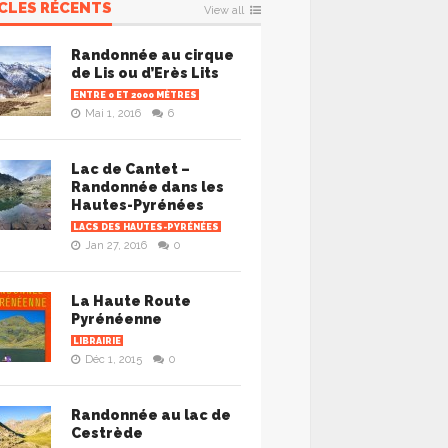
CLES RÉCENTS
View all
Randonnée au cirque
de Lis ou d’Erès Lits
ENTRE 0 ET 2000 MÈTRES
Mai 1, 2016
6
Lac de Cantet –
Randonnée dans les
Hautes-Pyrénées
LACS DES HAUTES-PYRÉNÉES
Jan 27, 2016
0
La Haute Route
Pyrénéenne
LIBRAIRIE
Déc 1, 2015
0
Randonnée au lac de
Cestrède