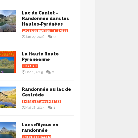
Lac de Cantet –
Randonnée dans les
Hautes-Pyrénées
LACS DES HAUTES-PYRÉNÉES
Jan 27, 2016
0
La Haute Route
Pyrénéenne
LIBRAIRIE
Déc 1, 2015
0
Randonnée au lac de
Cestrède
ENTRE 0 ET 2000 MÈTRES
Mai 18, 2015
1
Lacs d’Ayous en
randonnée
ENTRE 0 ET 2000 M