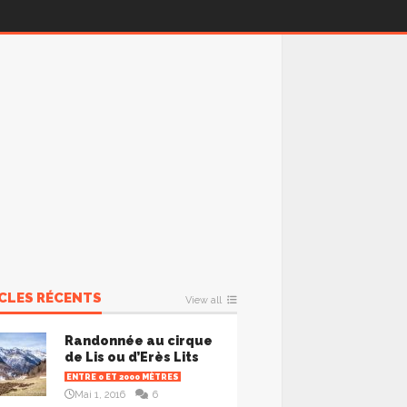
CLES RÉCENTS
View all
Randonnée au cirque
de Lis ou d’Erès Lits
ENTRE 0 ET 2000 MÈTRES
Mai 1, 2016
6