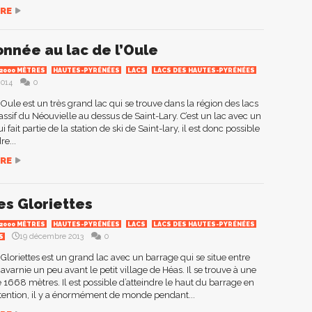
RE
nnée au lac de l’Oule
 2000 MÈTRES
HAUTES-PYRÉNÉES
LACS
LACS DES HAUTES-PYRÉNÉES
2014
0
l’Oule est un très grand lac qui se trouve dans la région des lacs
ssif du Néouvielle au dessus de Saint-Lary. C’est un lac avec un
 fait partie de la station de ski de Saint-lary, il est donc possible
re...
RE
es Gloriettes
 2000 MÈTRES
HAUTES-PYRÉNÉES
LACS
LACS DES HAUTES-PYRÉNÉES
19 décembre 2013
0
S
 Gloriettes est un grand lac avec un barrage qui se situe entre
avarnie un peu avant le petit village de Héas. Il se trouve à une
e 1668 mètres. Il est possible d’atteindre le haut du barrage en
ttention, il y a énormément de monde pendant...