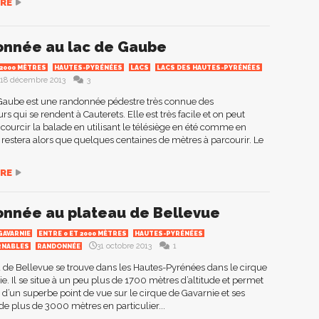
RE
nnée au lac de Gaube
 2000 MÈTRES
HAUTES-PYRÉNÉES
LACS
LACS DES HAUTES-PYRÉNÉES
18 décembre 2013
3
 Gaube est une randonnée pédestre très connue des
s qui se rendent à Cauterets. Elle est très facile et on peut
urcir la balade en utilisant le télésiège en été comme en
ne restera alors que quelques centaines de mètres à parcourir. Le
RE
nnée au plateau de Bellevue
GAVARNIE
ENTRE 0 ET 2000 MÈTRES
HAUTES-PYRÉNÉES
31 octobre 2013
1
RNABLES
RANDONNÉE
 de Bellevue se trouve dans les Hautes-Pyrénées dans le cirque
e. Il se situe à un peu plus de 1700 mètres d’altitude et permet
r d’un superbe point de vue sur le cirque de Gavarnie et ses
e plus de 3000 mètres en particulier...