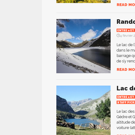
READ MO
Rando
ENTRE 0 ET
4 février 
Le lac de 
dans le ma
barrage qui
de s’y rend
READ MO
Lac d
ENTRE 0 ET
STAFF PICK
Le lac des
Gèdre et G
altitude d
voiture (a