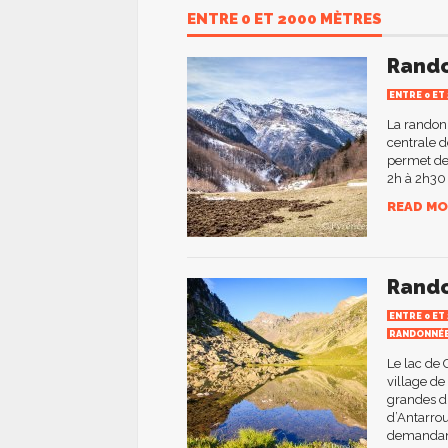
ENTRE 0 ET 2000 MÈTRES
Rando
ENTRE 0 ET
La randonn
centrale 
permet de
2h à 2h30 
READ MO
Rando
ENTRE 0 ET
RANDONNÉ
Le lac de 
village de
grandes du
d’Antarrou
demandant