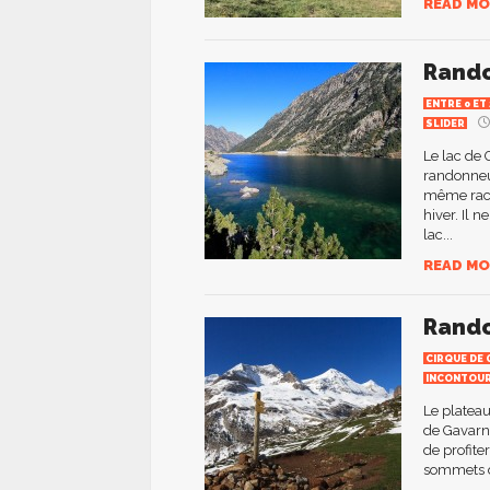
READ MO
Rando
ENTRE 0 ET
SLIDER
Le lac de
randonneur
même racco
hiver. Il 
lac...
READ MO
Rando
CIRQUE DE 
INCONTOU
Le plateau
de Gavarni
de profite
sommets d