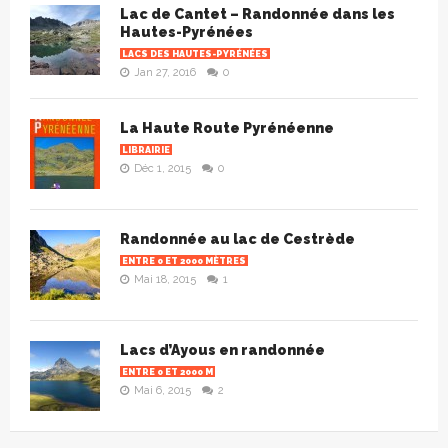
Lac de Cantet – Randonnée dans les
Hautes-Pyrénées
LACS DES HAUTES-PYRÉNÉES
Jan 27, 2016
0
La Haute Route Pyrénéenne
LIBRAIRIE
Déc 1, 2015
0
Randonnée au lac de Cestrède
ENTRE 0 ET 2000 MÈTRES
Mai 18, 2015
1
Lacs d’Ayous en randonnée
ENTRE 0 ET 2000 M
Mai 6, 2015
2