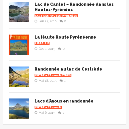
Lac de Cantet – Randonnée dans les
Hautes-Pyrénées
LACS DES HAUTES-PYRÉNÉES
Jan 27, 2016
0
La Haute Route Pyrénéenne
LIBRAIRIE
Déc 1, 2015
0
Randonnée au lac de Cestrède
ENTRE 0 ET 2000 MÈTRES
Mai 18, 2015
1
Lacs d’Ayous en randonnée
ENTRE 0 ET 2000 M
Mai 6, 2015
2