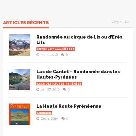
ARTICLES RÉCENTS
View all
Randonnée au cirque de Lis ou d’Erès
Lits
ENTRE 0 ET 2000 MÈTRES
Mai 1, 2016
6
Lac de Cantet – Randonnée dans les
Hautes-Pyrénées
LACS DES HAUTES-PYRÉNÉES
Jan 27, 2016
0
La Haute Route Pyrénéenne
LIBRAIRIE
Déc 1, 2015
0