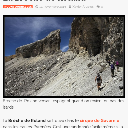
14 novembre 2013
Xavier Argeles
0
INCONTOURNABLES
Brèche de Roland versant espagnol quand on revient du pas des
Isards.
La
Brèche de Roland
se trouve dans le
cirque de Gavarnie
dans les Hautes-Pyrénées. C’est une randonnée facile même si la