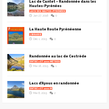
Lac de Cantet – Randonnée dans les
Hautes-Pyrénées
LACS DES HAUTES-PYRÉNÉES
Jan 27, 2016
0
La Haute Route Pyrénéenne
LIBRAIRIE
Déc 1, 2015
0
Randonnée au lac de Cestrède
ENTRE 0 ET 2000 MÈTRES
Mai 18, 2015
1
Lacs d’Ayous en randonnée
ENTRE 0 ET 2000 M
Mai 6, 2015
2