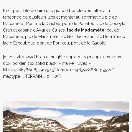
Il est possible de faire une grande boucle pour aller à la
rencontre de plusieurs lacs et monter au sommet du pic de
Madamète : Pont de la Gaubie, pont de Pountou, lac de Coueyla
Gran et cabane d’Aygues Cluses,
lac de Madamète
, col de
Madamète, pic de Madamète, lac Noir, lac Blanc, lac Dera Yunco,
lac d’Escoubous, pont de Pountou, pont de la Gaubie.
[map style= »width: auto; height:400px; margin:20px 0px 20px
0px; border: 1px solid black; » marker= »yes »
lat= »42.867660853912945″ lon= »0.14483928680419922″
maptype= »TERRAIN » z= »15″]