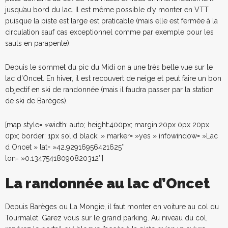
jusqu’au bord du lac. Il est même possible d’y monter en VTT
puisque la piste est large est praticable (mais elle est fermée à la
circulation sauf cas exceptionnel comme par exemple pour les
sauts en parapente).
Depuis le sommet du pic du Midi on a une très belle vue sur le
lac d’Oncet. En hiver, il est recouvert de neige et peut faire un bon
objectif en ski de randonnée (mais il faudra passer par la station
de ski de Barèges).
[map style= »width: auto; height:400px; margin:20px 0px 20px
0px; border: 1px solid black; » marker= »yes » infowindow= »Lac
d Oncet » lat= »42.92916956421625″
lon= »0.13475418090820312″]
La randonnée au lac d’Oncet
Depuis Barèges ou La Mongie, il faut monter en voiture au col du
Tourmalet. Garez vous sur le grand parking. Au niveau du col,