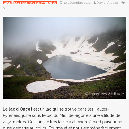
10 décembre 2014
Xavier Argeles
LACS
LACS DES HAUTES-PYRÉNÉES
0
Le
lac d’Oncet
est un lac qui se trouve dans les Hautes-
Pyrénées, juste sous le pic du Midi de Bigorre à une altitude de
2254 mètres. C’est un lac très facile à atteindre à pied puisqu’une
piste démarre au col du Tourmalet et nous emmène facilement