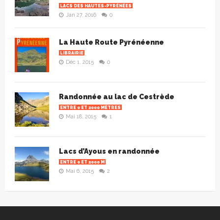
LACS DES HAUTES-PYRÉNÉES
Jan 27, 2016
0
La Haute Route Pyrénéenne
LIBRAIRIE
Déc 1, 2015
0
Randonnée au lac de Cestrède
ENTRE 0 ET 2000 MÈTRES
Mai 18, 2015
1
Lacs d’Ayous en randonnée
ENTRE 0 ET 2000 M
Mai 6, 2015
2