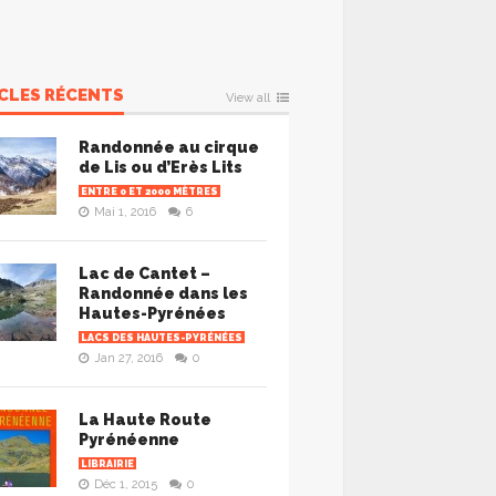
CLES RÉCENTS
View all
Randonnée au cirque
de Lis ou d’Erès Lits
ENTRE 0 ET 2000 MÈTRES
Mai 1, 2016
6
Lac de Cantet –
Randonnée dans les
Hautes-Pyrénées
LACS DES HAUTES-PYRÉNÉES
Jan 27, 2016
0
La Haute Route
Pyrénéenne
LIBRAIRIE
Déc 1, 2015
0