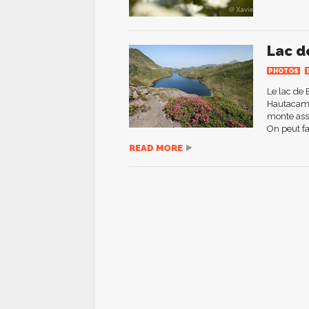
Lac d
PHOTOS
Le lac de 
Hautacam d
monte asse
On peut fai
READ MORE