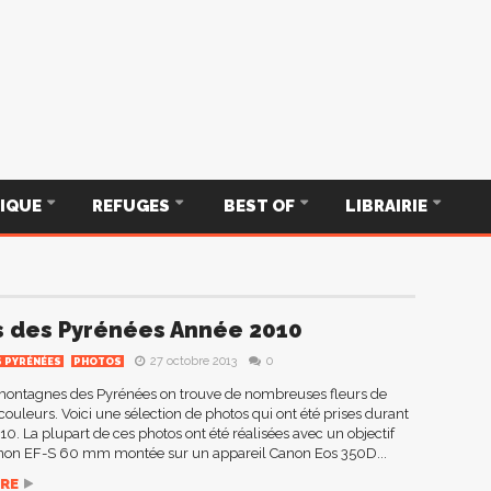
TIQUE
REFUGES
BEST OF
LIBRAIRIE
s des Pyrénées Année 2010
27 octobre 2013
0
S PYRÉNÉES
PHOTOS
montagnes des Pyrénées on trouve de nombreuses fleurs de
 couleurs. Voici une sélection de photos qui ont été prises durant
10. La plupart de ces photos ont été réalisées avec un objectif
on EF-S 60 mm montée sur un appareil Canon Eos 350D...
RE