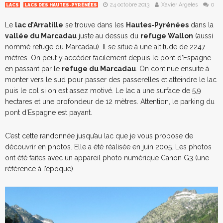
24 octobre 2013
Xavier Argeles
0
LACS
LACS DES HAUTES-PYRÉNÉES
Le
lac d’Arratille
se trouve dans les
Hautes-Pyrénées
dans la
vallée du Marcadau
juste au dessus du
refuge Wallon
(aussi
nommé refuge du Marcadau). Il se situe à une altitude de 2247
mètres. On peut y accéder facilement depuis le pont d’Espagne
en passant par le
refuge du Marcadau
. On continue ensuite à
monter vers le sud pour passer des passerelles et atteindre le lac
puis le col si on est assez motivé. Le lac a une surface de 5,9
hectares et une profondeur de 12 mètres. Attention, le parking du
pont d’Espagne est payant.
C’est cette randonnée jusqu’au lac que je vous propose de
découvrir en photos. Elle a été réalisée en juin 2005. Les photos
ont été faites avec un appareil photo numérique Canon G3 (une
référence à l’époque).