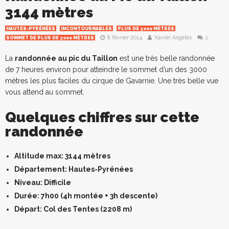
3144 mètres
HAUTES-PYRÉNÉES
INCONTOURNABLES
PLUS DE 3000 MÈTRES
8 février 2014
Xavier Argeles
1
SOMMET DE PLUS DE 3000 MÈTRES
La
randonnée au pic du Taillon
est une très belle randonnée
de 7 heures environ pour atteindre le sommet d’un des 3000
mètres les plus faciles du cirque de Gavarnie. Une très belle vue
vous attend au sommet.
Quelques chiffres sur cette
randonnée
Altitude max
: 3144 mètres
Département
: Hautes-Pyrénées
Niveau
: Difficile
Durée
: 7h00 (4h montée + 3h descente)
Départ
: Col des Tentes (2208 m)