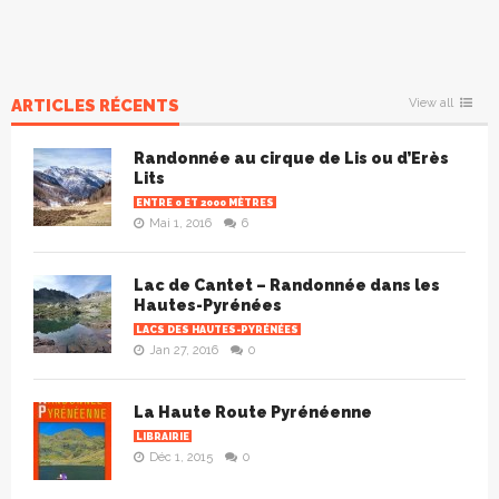
ARTICLES RÉCENTS
View all
Randonnée au cirque de Lis ou d’Erès
Lits
ENTRE 0 ET 2000 MÈTRES
Mai 1, 2016
6
Lac de Cantet – Randonnée dans les
Hautes-Pyrénées
LACS DES HAUTES-PYRÉNÉES
Jan 27, 2016
0
La Haute Route Pyrénéenne
LIBRAIRIE
Déc 1, 2015
0