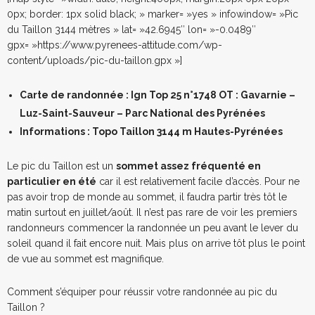
0px; border: 1px solid black; » marker= »yes » infowindow= »Pic
du Taillon 3144 mètres » lat= »42.6945″ lon= »-0.0489″
gpx= »https://www.pyrenees-attitude.com/wp-
content/uploads/pic-du-taillon.gpx »]
Carte de randonnée
: Ign Top 25 n°1748 OT : Gavarnie –
Luz-Saint-Sauveur – Parc National des Pyrénées
Informations
: Topo Taillon 3144 m Hautes-Pyrénées
Le pic du Taillon est un
sommet assez fréquenté en
particulier en été
car il est relativement facile d’accès. Pour ne
pas avoir trop de monde au sommet, il faudra partir très tôt le
matin surtout en juillet/août. Il n’est pas rare de voir les premiers
randonneurs commencer la randonnée un peu avant le lever du
soleil quand il fait encore nuit. Mais plus on arrive tôt plus le point
de vue au sommet est magnifique.
Comment s’équiper pour réussir votre randonnée au pic du
Taillon ?