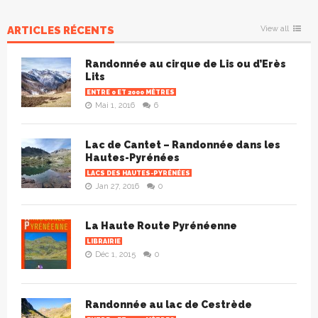
ARTICLES RÉCENTS
View all
Randonnée au cirque de Lis ou d’Erès
Lits
ENTRE 0 ET 2000 MÈTRES
Mai 1, 2016
6
Lac de Cantet – Randonnée dans les
Hautes-Pyrénées
LACS DES HAUTES-PYRÉNÉES
Jan 27, 2016
0
La Haute Route Pyrénéenne
LIBRAIRIE
Déc 1, 2015
0
Randonnée au lac de Cestrède